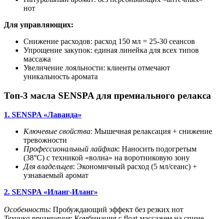
нот
Для управляющих:
Снижение расходов: расход 150 мл = 25-30 сеансов
Упрощение закупок: единая линейка для всех типов
массажа
Увеличение лояльности: клиенты отмечают
уникальность аромата
Топ-3 масла SENSPA для премиального релакса
1. SENSPA «Лаванда»
Ключевые свойства
: Мышечная релаксация + снижение
тревожности
Профессиональный лайфхак
: Наносить подогретым
(38°C) с техникой «волна» на воротниковую зону
Для владельцев
: Экономичный расход (5 мл/сеанс) +
узнаваемый аромат
2. SENSPA «Иланг-Иланг»
Особенность
: Пробуждающий эффект без резких нот
Техника применения
: Комбинация с float-массажем на спине