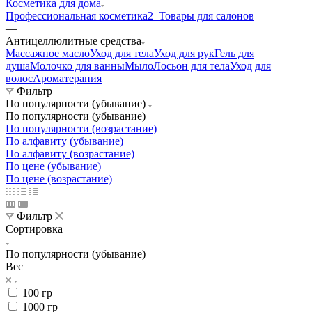
Косметика для дома
Профессиональная косметика
2_Товары для салонов
—
Антицеллюлитные средства
Массажное масло
Уход для тела
Уход для рук
Гель для
душа
Молочко для ванны
Мыло
Лосьон для тела
Уход для
волос
Ароматерапия
Фильтр
По популярности (убывание)
По популярности (убывание)
По популярности (возрастание)
По алфавиту (убывание)
По алфавиту (возрастание)
По цене (убывание)
По цене (возрастание)
Фильтр
Сортировка
По популярности (убывание)
Вес
100 гр
1000 гр