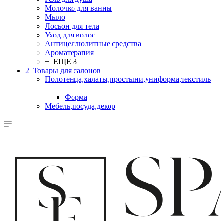
Молочко для ванны
Мыло
Лосьон для тела
Уход для волос
Антицеллюлитные средства
Ароматерапия
+ ЕЩЕ 8
2_Товары для салонов
Полотенца,халаты,простыни,униформа,текстиль
Форма
Мебель,посуда,декор