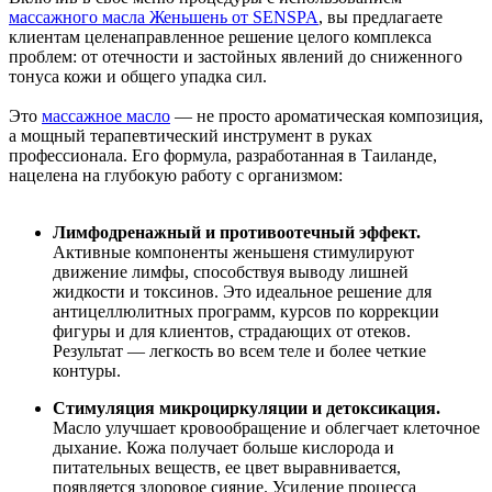
массажного масла Женьшень от SENSPA
, вы предлагаете
клиентам целенаправленное решение целого комплекса
проблем: от отечности и застойных явлений до сниженного
тонуса кожи и общего упадка сил.
Это
массажное масло
— не просто ароматическая композиция,
а мощный терапевтический инструмент в руках
профессионала. Его формула, разработанная в Таиланде,
нацелена на глубокую работу с организмом:
Лимфодренажный и противоотечный эффект.
Активные компоненты женьшеня стимулируют
движение лимфы, способствуя выводу лишней
жидкости и токсинов. Это идеальное решение для
антицеллюлитных программ, курсов по коррекции
фигуры и для клиентов, страдающих от отеков.
Результат — легкость во всем теле и более четкие
контуры.
Стимуляция микроциркуляции и детоксикация.
Масло улучшает кровообращение и облегчает клеточное
дыхание. Кожа получает больше кислорода и
питательных веществ, ее цвет выравнивается,
появляется здоровое сияние. Усиление процесса