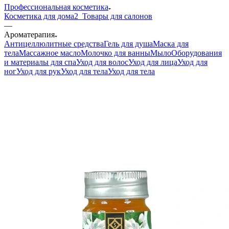
Профессиональная косметика
Косметика для дома
2_Товары для салонов
—
Ароматерапия
Антицеллюлитные средства
Гель для душа
Маска для
тела
Массажное масло
Молочко для ванны
Мыло
Оборудования
и материалы для спа
Уход для волос
Уход для лица
Уход для
ног
Уход для рук
Уход для тела
Уход для тела