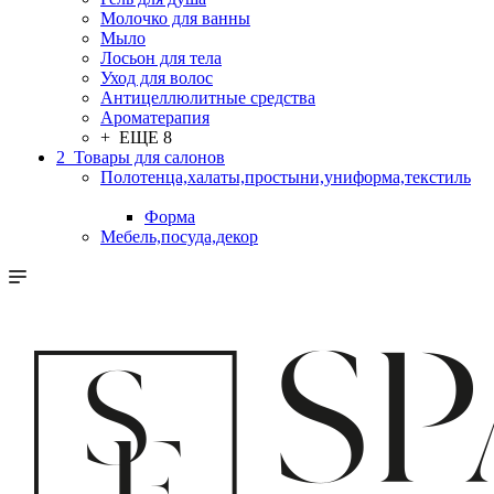
Молочко для ванны
Мыло
Лосьон для тела
Уход для волос
Антицеллюлитные средства
Ароматерапия
+ ЕЩЕ 8
2_Товары для салонов
Полотенца,халаты,простыни,униформа,текстиль
Форма
Мебель,посуда,декор