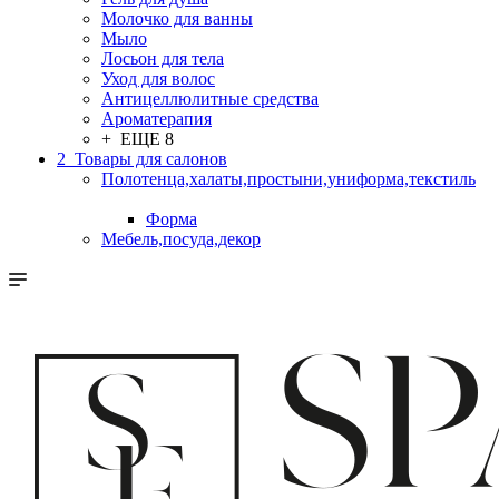
Молочко для ванны
Мыло
Лосьон для тела
Уход для волос
Антицеллюлитные средства
Ароматерапия
+ ЕЩЕ 8
2_Товары для салонов
Полотенца,халаты,простыни,униформа,текстиль
Форма
Мебель,посуда,декор