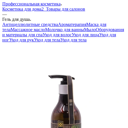
Профессиональная косметика
Косметика для дома
2_Товары для салонов
—
Гель для душа
Антицеллюлитные средства
Ароматерапия
Маска для
тела
Массажное масло
Молочко для ванны
Мыло
Оборудования
и материалы для спа
Уход для волос
Уход для лица
Уход для
ног
Уход для рук
Уход для тела
Уход для тела