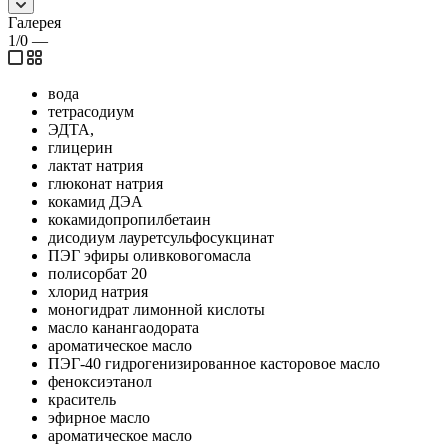
Галерея
1/0
—
вода
тетрасодиум
ЭДТА,
глицерин
лактат натрия
глюконат натрия
кокамид ДЭА
кокамидопропилбетаин
дисодиум лауретсульфосукцинат
ПЭГ эфиры оливковогомасла
полисорбат 20
хлорид натрия
моногидрат лимонной кислоты
масло канангаодората
ароматическое масло
ПЭГ-40 гидрогенизированное касторовое масло
феноксиэтанол
краситель
эфирное масло
ароматическое масло