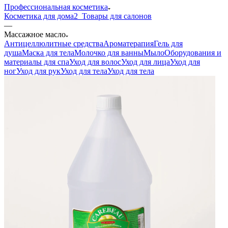
Профессиональная косметика
Косметика для дома
2_Товары для салонов
—
Массажное масло
Антицеллюлитные средства
Ароматерапия
Гель для
душа
Маска для тела
Молочко для ванны
Мыло
Оборудования и
материалы для спа
Уход для волос
Уход для лица
Уход для
ног
Уход для рук
Уход для тела
Уход для тела