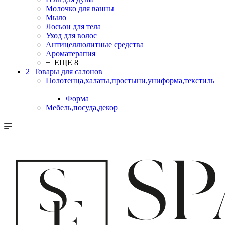
Молочко для ванны
Мыло
Лосьон для тела
Уход для волос
Антицеллюлитные средства
Ароматерапия
+ ЕЩЕ 8
2_Товары для салонов
Полотенца,халаты,простыни,униформа,текстиль
Форма
Мебель,посуда,декор