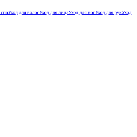
 спа
Уход для волос
Уход для лица
Уход для ног
Уход для рук
Уход