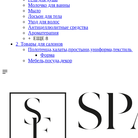
Молочко для ванны
Мыло
Лосьон для тела
Уход для волос
Антицеллюлитные средства
Ароматерапия
+ ЕЩЕ 8
2_Товары для салонов
Полотенца,халаты,простыни,униформа,текстиль
Форма
Мебель,посуда,декор