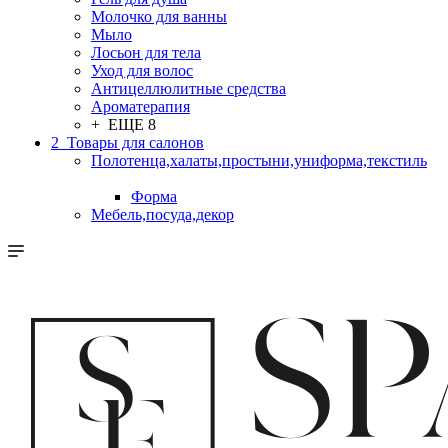
Молочко для ванны
Мыло
Лосьон для тела
Уход для волос
Антицеллюлитные средства
Ароматерапия
+ ЕЩЕ 8
2_Товары для салонов
Полотенца,халаты,простыни,униформа,текстиль
Форма
Мебель,посуда,декор