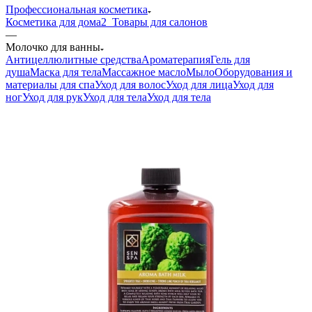
Профессиональная косметика
Косметика для дома
2_Товары для салонов
—
Молочко для ванны
Антицеллюлитные средства
Ароматерапия
Гель для
душа
Маска для тела
Массажное масло
Мыло
Оборудования и
материалы для спа
Уход для волос
Уход для лица
Уход для
ног
Уход для рук
Уход для тела
Уход для тела