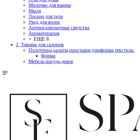
Молочко для ванны
Мыло
Лосьон для тела
Уход для волос
Антицеллюлитные средства
Ароматерапия
+ ЕЩЕ 8
2_Товары для салонов
Полотенца,халаты,простыни,униформа,текстиль
Форма
Мебель,посуда,декор