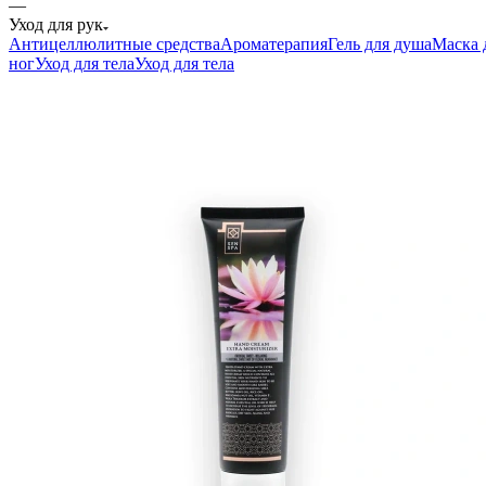
—
Уход для рук
Антицеллюлитные средства
Ароматерапия
Гель для душа
Маска 
ног
Уход для тела
Уход для тела