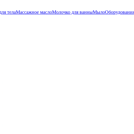
для тела
Массажное масло
Молочко для ванны
Мыло
Оборудования