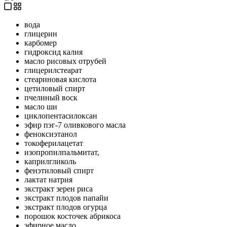
вода
глицерин
карбомер
гидроксид калия
масло рисовых отрубей
глицерилстеарат
стеариновая кислота
цетиловый спирт
пчелиный воск
масло ши
циклопентасилоксан
эфир пэг-7 оливкового масла
феноксиэтанол
токоферилацетат
изопропилпальмитат,
каприлгликоль
фенэтиловый спирт
лактат натрия
экстракт зерен риса
экстракт плодов папайи
экстракт плодов огурца
порошок косточек абрикоса
эфирное масло