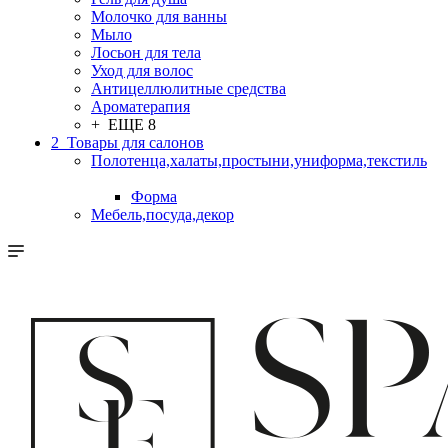
Молочко для ванны
Мыло
Лосьон для тела
Уход для волос
Антицеллюлитные средства
Ароматерапия
+ ЕЩЕ 8
2_Товары для салонов
Полотенца,халаты,простыни,униформа,текстиль
Форма
Мебель,посуда,декор