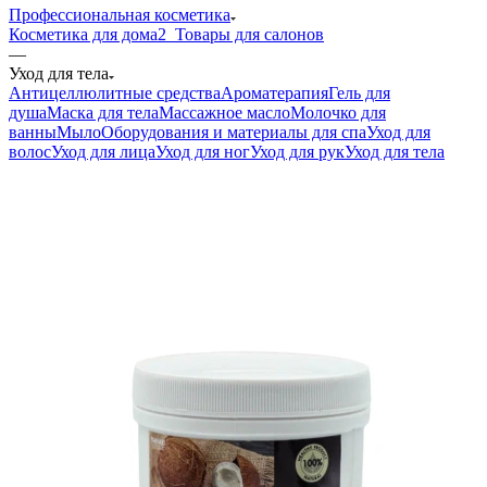
Профессиональная косметика
Косметика для дома
2_Товары для салонов
—
Уход для тела
Антицеллюлитные средства
Ароматерапия
Гель для
душа
Маска для тела
Массажное масло
Молочко для
ванны
Мыло
Оборудования и материалы для спа
Уход для
волос
Уход для лица
Уход для ног
Уход для рук
Уход для тела