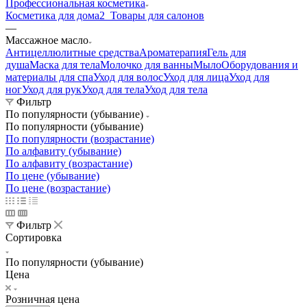
Профессиональная косметика
Косметика для дома
2_Товары для салонов
—
Массажное масло
Антицеллюлитные средства
Ароматерапия
Гель для
душа
Маска для тела
Молочко для ванны
Мыло
Оборудования и
материалы для спа
Уход для волос
Уход для лица
Уход для
ног
Уход для рук
Уход для тела
Уход для тела
Фильтр
По популярности (убывание)
По популярности (убывание)
По популярности (возрастание)
По алфавиту (убывание)
По алфавиту (возрастание)
По цене (убывание)
По цене (возрастание)
Фильтр
Сортировка
По популярности (убывание)
Цена
Розничная цена