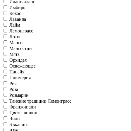
Иланг-иланг
Имбирь
Кокос
Лаванда
Лайм
Лемонграсс
Лотос
Манго
Мангостин
Мята
Орхидея
Освежающее
Папайя
Плюмерия
Рис
Роза
Розмарин
Тайские традиции Лемонграсс
Франжипани
Цветы вишни
Чили
Эвкалипт
Юзу