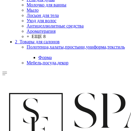
Молочко для ванны
Мыло
Лосьон для тела
Уход для волос
Антицеллюлитные средства
Ароматерапия
+ ЕЩЕ 8
2_Товары для салонов
Полотенца,халаты,простыни,униформа,текстиль
Форма
Мебель,посуда,декор