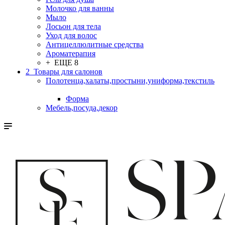
Молочко для ванны
Мыло
Лосьон для тела
Уход для волос
Антицеллюлитные средства
Ароматерапия
+ ЕЩЕ 8
2_Товары для салонов
Полотенца,халаты,простыни,униформа,текстиль
Форма
Мебель,посуда,декор